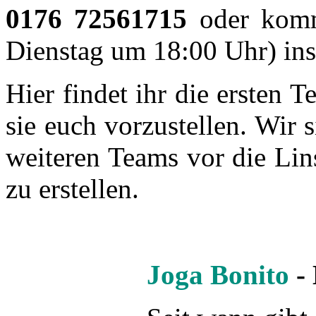
zu erstellen.
Joga Bonito
- 
Seit wann gibt
Trainer:
-
Mannschaftskapitän:
Zora
Saisonziel:
Alle Titel!