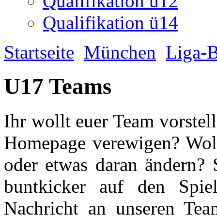
Ihr wollt euer Team vorstel
Homepage verewigen? Wollt
oder etwas daran ändern? S
buntkicker auf den Spiel
Nachricht an unseren Tea
0176 72561715
oder komm
Dienstag um 18:00 Uhr) ins
Hier findet ihr die ersten 
sie euch vorzustellen. Wir 
weiteren Teams vor die Lin