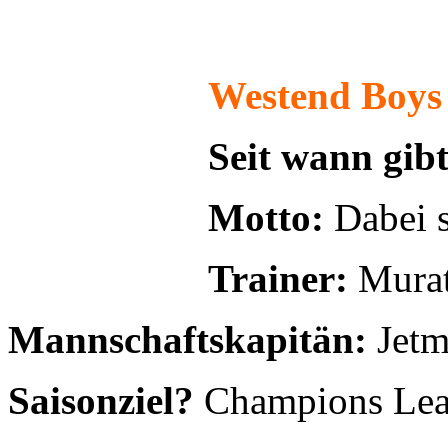
Trainer:
Mura
Mannschaftskapitän:
Jetm
Saisonziel?
Champions Le
Wann und wo traini
unterschiedlich
Größter Erfolg bishe
Classics
Weiterlesen: