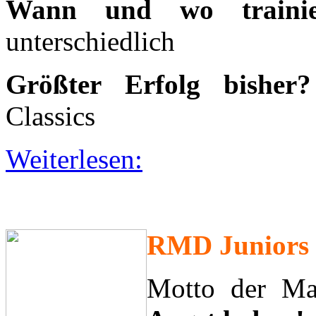
RMD Juniors
Motto der Ma
Angst haben!
Seit wann gibt es euch?
20
Mannschaftskapitän:
Manu
Saisonziel:
Champions Lea