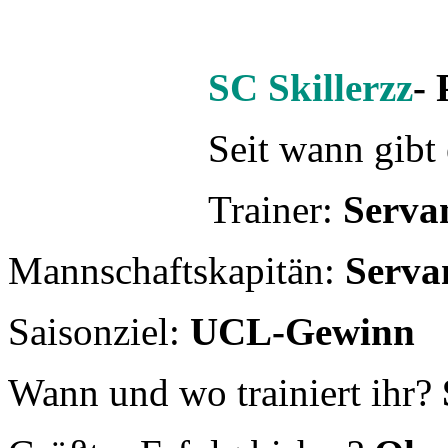
Mannschaftskapitän:
Serva
Saisonziel:
UCL-Gewinn
Wann und wo trainiert ihr?
Größter Erfolg bisher?
Oly
Weiterlesen:
Street Lions
- 