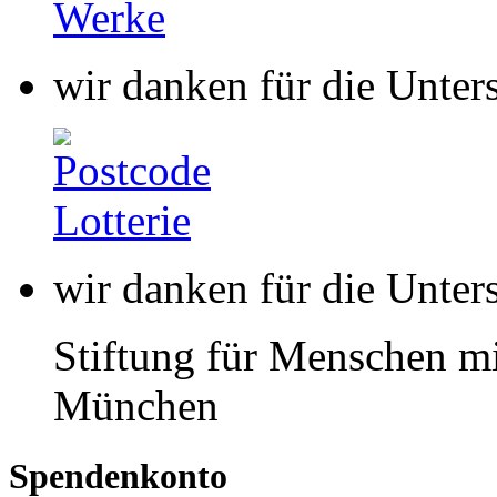
wir danken für die Unter
Stiftung für Menschen mi
München
Spendenkonto
buntkicktgut gemeinnützi
HypoVereinsbank
IBAN: DE85 7002 0270 00
BIC: HYVEDEMMXXX