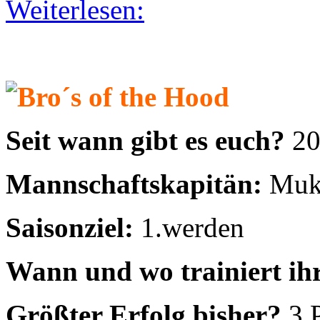
Mannschaftskapitän:
Muk
Saisonziel:
1.werden
Wann und wo trainiert ih
Größter Erfolg bisher?
3.
Weiterlesen:
Joga Bonito Riemerling
-