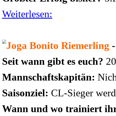
Seit wann gibt es euch?
2
Mannschaftskapitän:
Nich
Saisonziel:
CL-Sieger wer
Wann und wo trainiert ih
Größter Erfolg bisher?
Cl
Weiterlesen:
Samborella Juniors
- Fai