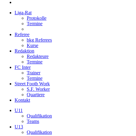
Liga-Rat
Protokolle
Termine
Referee
bkg Referees
Kurse
Redaktion
Redakteure
Termine
FC Inter
Trainer
Termine
Street Footb Work
S.F. Worker
Quartiere
Kontakt
U11
Qualifikation
Teams
U13
Qualifikation