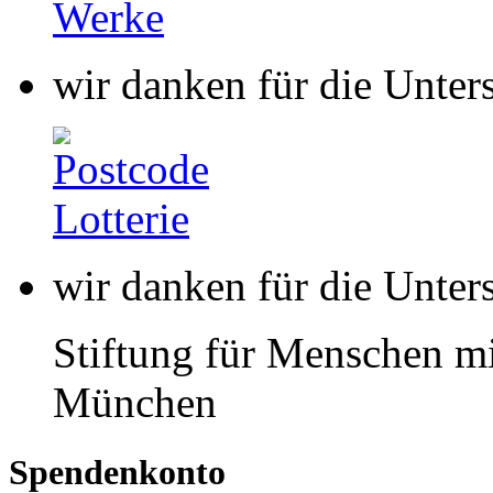
wir danken für die Unter
Stiftung für Menschen mi
München
Spendenkonto
buntkicktgut gemeinnützi
HypoVereinsbank
IBAN: DE85 7002 0270 00
BIC: HYVEDEMMXXX