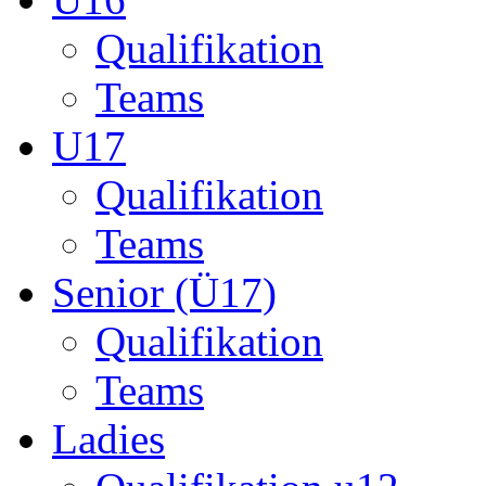
Senior (Ü17)
Qualifikation
Teams
Ladies
Qualifikation u12
Qualifikation ü14
Startseite
München
Liga-B
Life
Football 4 Life
– W