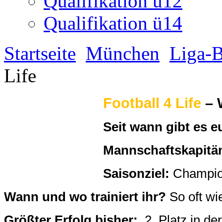
Seit wann gibt es 
Mannschaftskapitä
Saisonziel:
Champio
Wann und wo trainiert ihr?
So oft wie
Größter Erfolg bisher:
2. Platz in d
Spielername
Alter
Nationalität
Seit wann
Team?
Aschiraf
15
Togo-Deutsch
Mai 2012
Thomas
13
Deutsch
Sept. 2012
Besnik
14
Albaner
Sept. 2012