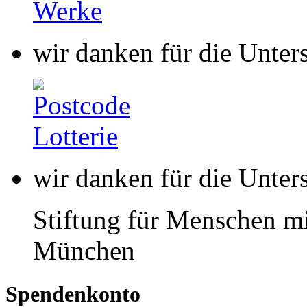
wir danken für die Unter
Stiftung für Menschen mi
München
Spendenkonto
buntkicktgut gemeinnützi
HypoVereinsbank
IBAN: DE85 7002 0270 00
BIC: HYVEDEMMXXX