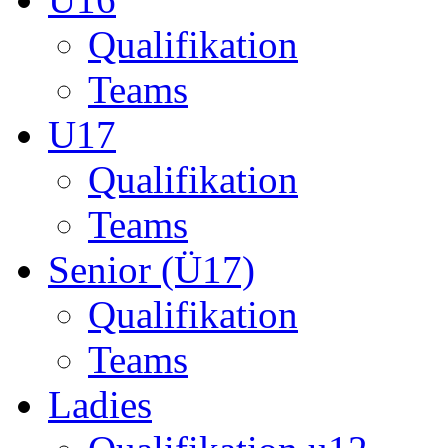
Senior (Ü17)
Qualifikation
Teams
Ladies
Qualifikation u12
Qualifikation ü14
Startseite
München
Liga-B
Arnulf Lions -
Nie 
Mannschaftskapitän