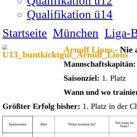
Saisonziel:
1. Platz
Wann und wo trainie
Größter Erfolg bisher:
1. Platz in der
Seit wann im
Spielername
Alter
Woher kommst du?
Team?
Daniel
12
Serbien
2013
Denis
10
Serbien
2013
Mert
12
Türkei
2013
Erdem
12
Türkei
2013
Luca
11
Italien
2013