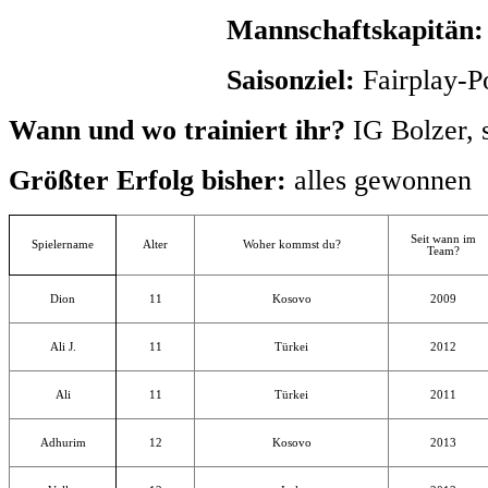
Mannschaftskapitän
Saisonziel:
Fairplay-P
Wann und wo trainiert ihr?
IG Bolzer, 
Größter Erfolg bisher:
alles gewonnen
Seit wann im
Spielername
Alter
Woher kommst du?
Team?
Dion
11
Kosovo
2009
Ali J.
11
Türkei
2012
Ali
11
Türkei
2011
Adhurim
12
Kosovo
2013