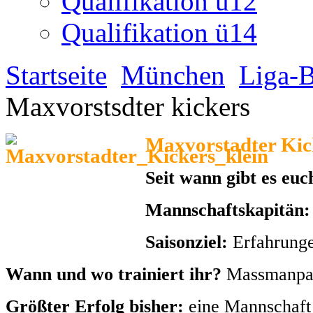
Seit wann gibt es euc
Mannschaftskapitän
Saisonziel:
Erfahrung
Wann und wo trainiert ihr?
Massmanpar
Größter Erfolg bisher:
eine Mannschaft
Seit wann im
Spielername
Alter
Woher kommst du?
Team?
Jonas
12
Deutschland
2013
Justin
10
Deutschland
2013
Gianluca
10
Deutschland
2013