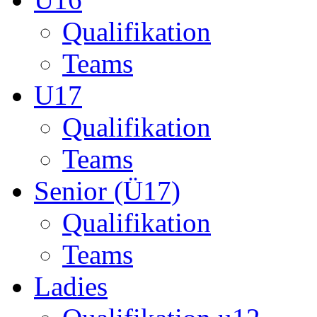
Senior (Ü17)
Qualifikation
Teams
Ladies
Qualifikation u12
Qualifikation ü14
Startseite
München
Liga-B
Maxvorstsdter kickers
Maxvorstadter Kic