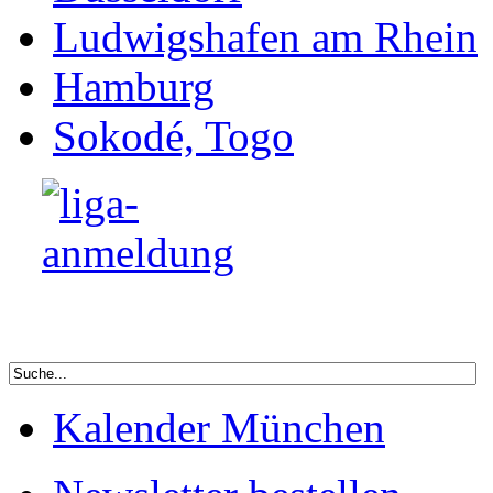
Kalender München
Newsletter bestellen
buntkicktgut-open
Footer