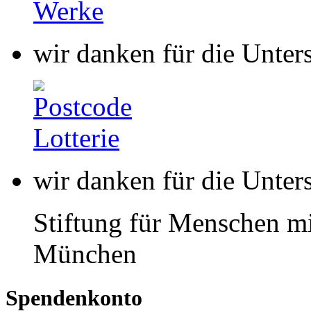
wir danken für die Unter
Stiftung für Menschen mi
München
Spendenkonto
buntkicktgut gemeinnützi
HypoVereinsbank
IBAN: DE85 7002 0270 00
BIC: HYVEDEMMXXX