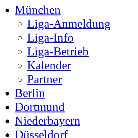
Partner
Berlin
Dortmund
Niederbayern
Düsseldorf
Ludwigshafen am Rhein
Hamburg
Sokodé, Togo