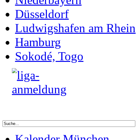
Kalender München
Newsletter bestellen
buntkicktgut-open
Footer