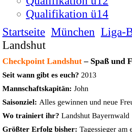
Seit wann gibt es euch?
2013
Mannschaftskapitän:
John
Saisonziel:
Alles gewinnen und neue Fre
Wo trainiert ihr?
Landshut Bayernwald
Größter Erfolg bisher:
Tagessieger am e
Spielername
Alter
Woher kommst du?
Seit wann im Tea
John
13
Deutschland
2013
Paul
13
DE/Kosovo
2013
Valon
13
Kosovo
2013
Patrick
13
Deutschland
2013