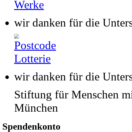
wir danken für die Unter
Stiftung für Menschen mi
München
Spendenkonto
buntkicktgut gemeinnützi
HypoVereinsbank
IBAN: DE85 7002 0270 00
BIC: HYVEDEMMXXX