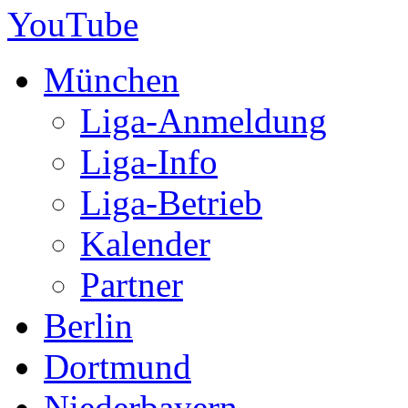
Kalender
Partner
Berlin
Dortmund
Niederbayern
Düsseldorf
Ludwigshafen am Rhein
Hamburg
Sokodé, Togo