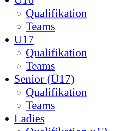
Senior (Ü17)
Qualifikation
Teams
Ladies
Qualifikation u12
Qualifikation ü14
Startseite
München
Liga-B
Landshut
Checkpoint Landshut
–
Spaß und F