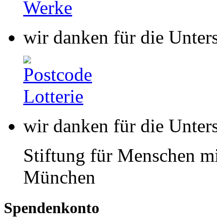
wir danken für die Unter
Stiftung für Menschen mi
München
Spendenkonto
buntkicktgut gemeinnützi
HypoVereinsbank
IBAN: DE85 7002 0270 00
BIC: HYVEDEMMXXX