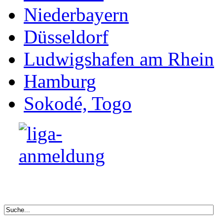
Kalender München
Newsletter bestellen
buntkicktgut-open
Footer