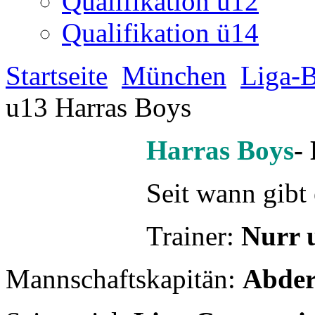
Seit wann gibt
Trainer:
Nurr 
Mannschaftskapitän:
Abde
Saisonziel:
Liga Cup gewi
Wann und wo trainiert ihr?
Größter Erfolg bisher?
Kom