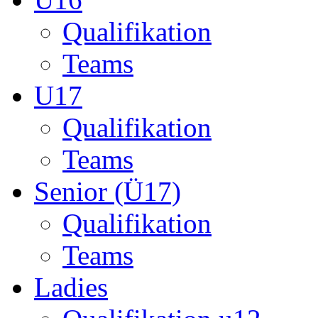
Senior (Ü17)
Qualifikation
Teams
Ladies
Qualifikation u12
Qualifikation ü14
Startseite
München
Liga-B
u13 Harras Boys
Harras Boys
-