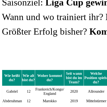
Seit wann
Welche
Wie heißt
Wie alt
Woher kommst
bist du im
Position spiels
du?
bist du?
du?
Team?
du?
Frankreich/Kongo/
Gabriel
12
2020
Allrounder
England
Abderahman
12
Marokko
2019
Mittelstürmer
Taha
12
Türkei
2020
verteidiger
Arnadou
12
Senegal/Guinea
2020
Allrounder
Art
12
Kosovo
2020
Verteidiger
John
12
Deutschland
2020
Verteidiger
Erstellt:
Januar 2020 von 