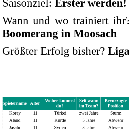
Saisonziel:
Erster werden!
Wann und wo trainiert ih
Boomerang in Moosach
Größter Erfolg bisher?
Lig
Woher kommst
Seit wann
Bevorzugte
Spielername
Alter
du?
im Team?
Position
Koray
11
Türkei
zwei Jahre
Sturm
Aland
11
Kurde
5 Jahre
Abwehr
Jasahr
11
Syrien
3 Jahre
Abwehr