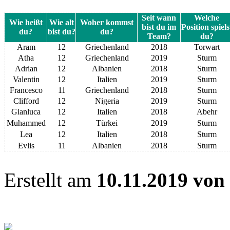
Seit wann
Welche
Wie heißt
Wie alt
Woher kommst
bist du im
Position spiels
du?
bist du?
du?
Team?
du?
Aram
12
Griechenland
2018
Torwart
Atha
12
Griechenland
2019
Sturm
Adrian
12
Albanien
2018
Sturm
Valentin
12
Italien
2019
Sturm
Francesco
11
Griechenland
2018
Sturm
Clifford
12
Nigeria
2019
Sturm
Gianluca
12
Italien
2018
Abehr
Muhammed
12
Türkei
2019
Sturm
Lea
12
Italien
2018
Sturm
Evlis
11
Albanien
2018
Sturm
Erstellt am
10.11.2019 von