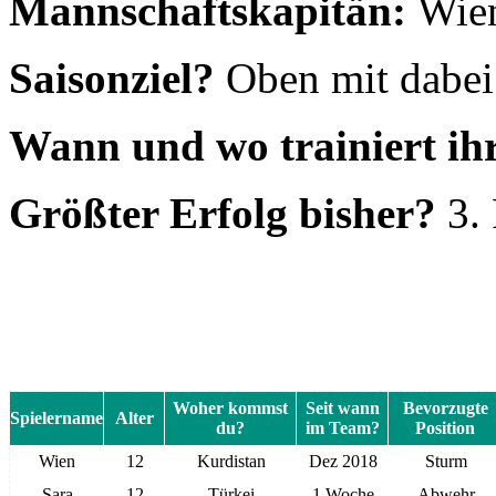
Mannschaftskapitän:
Wie
Saisonziel?
Oben mit dabei
Wann und wo trainiert ih
Größter Erfolg bisher?
3.
Woher kommst
Seit wann
Bevorzugte
Spielername
Alter
du?
im Team?
Position
Wien
12
Kurdistan
Dez 2018
Sturm
Sara
12
Türkei
1 Woche
Abwehr