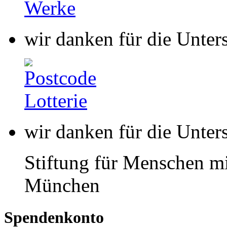
wir danken für die Unter
Stiftung für Menschen mi
München
Spendenkonto
buntkicktgut gemeinnützi
HypoVereinsbank
IBAN: DE85 7002 0270 00
BIC: HYVEDEMMXXX