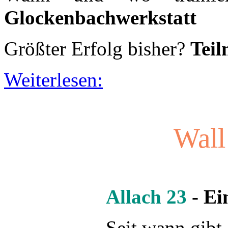
Wall
Allach 23
- Ein
Seit wann gibt
Trainer:
Dino 
Mannschaftskapitän:
Iaith
Saisonziel:
Die Champions