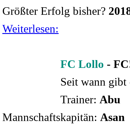
Seit wann gibt
Trainer:
Abu
Mannschaftskapitän:
Asan
Saisonziel:
gewinnen und 
Wann und wo trainiert ih
Glockenbachbolzer
Größter Erfolg bisher?
Tea