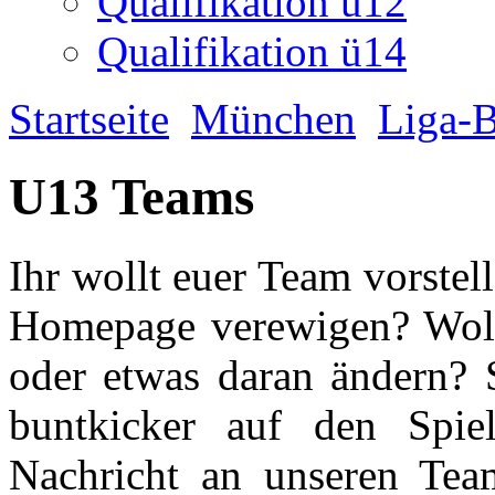
Ihr wollt euer Team vorstel
Homepage verewigen? Wollt
oder etwas daran ändern? S
buntkicker auf den Spiel
Nachricht an unseren Tea
0176 72561715
oder komm
Dienstag um 18:00) ins bun
Hier findet ihr die ersten 
sie euch vorzustellen. Wir 
weiteren Teams vor die Lin