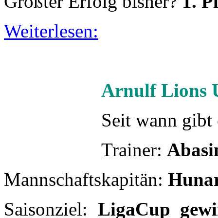
Seit wann gibt
Trainer:
Abasi
Mannschaftskapitän:
Huna
Saisonziel:
LigaCup gewi
fahren!
Wann und wo trainiert i
Arnulfpark
Größter Erfolg bisher?
Cha