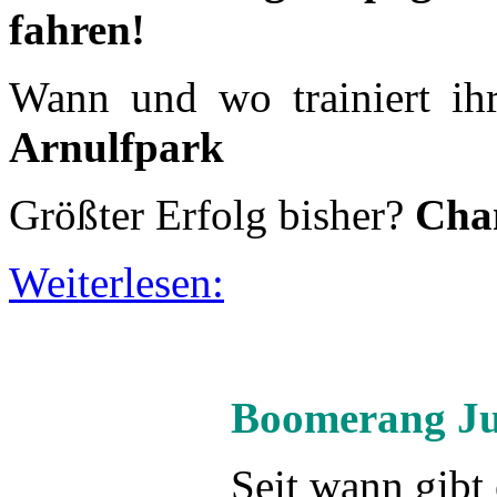
Weiterlesen:
Boomerang Ju
Seit wann gibt
Trainer:
Omar
Mannschaftskapitän:
Kora
Saisonziel:
Erster werden!