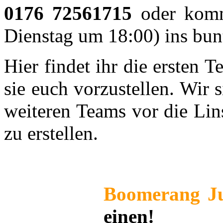
zu erstellen.
Boomerang Ju
einen!
Seit wann gibt
Trainer:
Max u
Mannschaftskapitän:
Alle