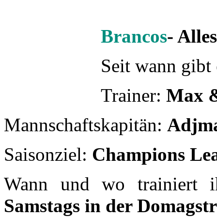
Mannschaftskapitän:
Adjm
Saisonziel:
Champions Lea
Wann und wo trainiert 
Samstags in der Domagst
Größter Erfolg bisher?
201
Weiterlesen:
FC Lollo
- FC!