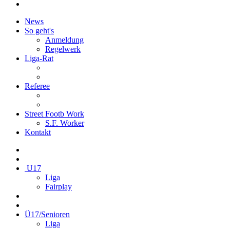
News
So geht's
Anmeldung
Regelwerk
Liga-Rat
Referee
Street Footb Work
S.F. Worker
Kontakt
U17
Liga
Fairplay
Ü17/Senioren
Liga