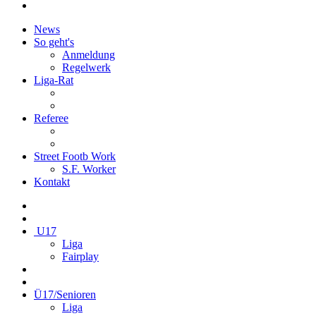
News
So geht's
Anmeldung
Regelwerk
Liga-Rat
Referee
Street Footb Work
S.F. Worker
Kontakt
U17
Liga
Fairplay
Ü17/Senioren
Liga