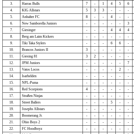
3.
Harras Bulls
7
-
1
4
5
6
4.
KIG Allstars
5
3
3
-
-
-
5.
Anhalter FC
8
-
-
4
-
-
6.
New Samborella Juniors
-
-
-
-
-
3
7.
Giesinger
-
-
-
4
4
4
8.
Berg am Laim Kickers
-
-
-
-
-
-
9.
Tiki Taka Stylers
-
-
-
6
6
-
10.
Brancos Juniors II
3
-
-
-
-
-
11.
Giesing 81
3
2
-
-
-
-
12.
JPM Juniors
-
-
-
-
-
7
13.
Vatos Locos
-
-
-
-
2
-
14.
Isarhelden
-
-
-
-
-
-
15.
NPL-Puma
-
-
-
-
-
-
16.
Red Scorpions
4
-
-
-
-
-
17.
Straßen Ninjas
-
-
-
-
-
-
18.
Street Ballers
-
-
-
5
-
-
19.
Josephs Allstars
-
-
-
-
-
-
20.
Boomerang Jr.
-
-
-
-
-
-
21.
Ohio Boys 2
-
-
-
-
-
-
22.
FC Hoodboyz
-
-
-
-
-
-