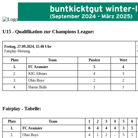
U15 - Qualifikation zur Champions League:
Freitag, 27.09.2024, 11:48 Uhr
Fairplay-Wertung
Platz
Team
Punkte
Wert
1.
FC Aramäer
5
4
2.
KIG Allstars
4
3
3.
Ohio Boys
2
2
4.
Harras Bulls
1
1
Fairplay - Tabelle:
Platz
Team
1
2
3
4
5
6
1.
FC Aramäer
6
4
4
4
3
5
2.
Ohio Boys
4
1
2
-
5
5