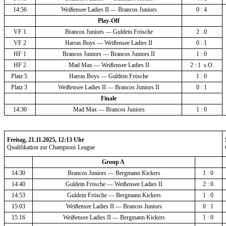
14:56
Weißensee Ladies II — Brancos Juniors
0 : 4 
Play-Off
VF 1
Brancos Juniors — Guldein Frösche
2 : 0 
VF 2
Harras Boys — Weißensee Ladies II
0 : 1 
HF 1
Brancos Juniors — Brancos Juniors II
1 : 0 
HF 2
Mad Max — Weißensee Ladies II
2 : 1  s.O.
Platz 5 
Harras Boys — Guldein Frösche
1 : 0 
Platz 3 
Weißensee Ladies II — Brancos Juniors II
0 : 1 
Finale
14:30
Mad Max — Brancos Juniors
1 : 0 
Freitag, 21.11.2025, 12:13 Uhr
Qualifikation zur Champions League
Group A 
14:30
Brancos Juniors — Bergmann Kickers
1 : 0 
14:40
Guldein Frösche — Weißensee Ladies II
2 : 0 
14:53
Guldein Frösche — Bergmann Kickers
1 : 0 
15:03
Weißensee Ladies II — Brancos Juniors
0 : 1 
15:16
Weißensee Ladies II — Bergmann Kickers
1 : 0 