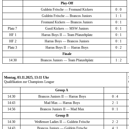
Play-Off
Guldein Frösche — Fromund Kickers
0 : 0 
Guldein Frösche — Brancos Juniors
1 : 1 
Fromund Kickers — Brancos Juniors
0 : 1 
Platz 7 
Gustl Kickers — MSW Juniors
0 : 1 
HF 1
Harras Boys II — Team Pfanzeltplatz
0 : 1 
HF 2
Harras Boys — Brancos Juniors
0 : 1 
Platz 3 
Harras Boys II — Harras Boys
0 : 2 
Finale
14:30
Brancos Juniors — Team Pfanzeltplatz
1 : 2 
Montag, 03.11.2025, 13:11 Uhr
Qualifikation zur Champions League
Group A 
14:30
Brancos Juniors II — Harras Boys
0 : 4 
14:43
Mad Max — Harras Boys
2 : 1 
14:56
Brancos Juniors II — Mad Max
0 : 1 
Group B
14:30
Weißensee Ladies II — Guldein Frösche
2 : 2 
14:43
Brancos Juniors — Guldein Frösche
4 : 1 