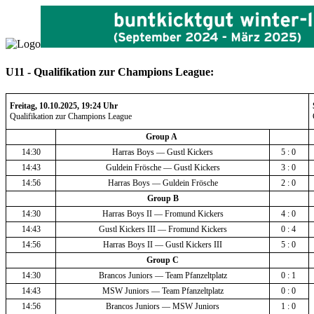
U11 - Qualifikation zur Champions League:
Freitag, 10.10.2025, 19:24 Uhr
Qualifikation zur Champions League
Group A 
14:30
Harras Boys — Gustl Kickers
5 : 0 
14:43
Guldein Frösche — Gustl Kickers
3 : 0 
14:56
Harras Boys — Guldein Frösche
2 : 0 
Group B
14:30
Harras Boys II — Fromund Kickers
4 : 0 
14:43
Gustl Kickers III — Fromund Kickers
0 : 4 
14:56
Harras Boys II — Gustl Kickers III
5 : 0 
Group C
14:30
Brancos Juniors — Team Pfanzeltplatz
0 : 1 
14:43
MSW Juniors — Team Pfanzeltplatz
0 : 0 
14:56
Brancos Juniors — MSW Juniors
1 : 0 