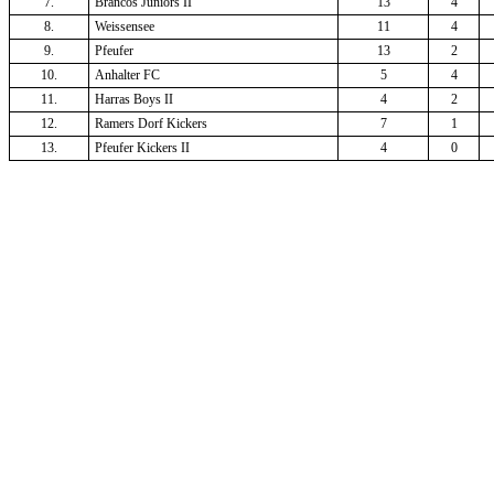
7.
Brancos Juniors II
13
4
8.
Weissensee
11
4
9.
Pfeufer
13
2
10.
Anhalter FC
5
4
11.
Harras Boys II
4
2
12.
Ramers Dorf Kickers
7
1
13.
Pfeufer Kickers II
4
0