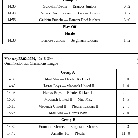
14:30
Guldein Frösche — Brancos Juniors
0 : 2 
14:43
Ramers Dorf Kickers — Brancos Juniors
0 : 2 
14:56
Guldein Frösche — Ramers Dorf Kickers
3 : 0 
Play-Off
Finale
14:30
Brancos Juniors — Bergmann Kickers
1 : 2 
Montag, 23.02.2026, 12:16 Uhr
Qualifikation zur Champions League
Group A 
14:30
Mad Max — Pfeufer Kickers II
8 : 0 
14:40
Harras Boys — Moosach United II
1 : 0 
14:53
Harras Boys — Pfeufer Kickers II
2 : 1 
15:03
Moosach United II — Mad Max
1 : 5 
15:16
Moosach United II — Pfeufer Kickers II
2 : 1 
15:26
Mad Max — Harras Boys
2 : 0 
Group B
14:30
Fromund Kickers — Bergmann Kickers
0 : 3 
14:40
Anhalter FC — Pfeufer
11 : 0 