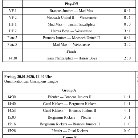
Play-Off
VF 1
Brancos Juniors — Mad Max
0 : 1 
VF 2
Moosach United II — Weissensee
0 : 1 
HF 1
Mad Max — Team Pfanzeltplatz
0 : 3 
HF 2
Harras Boys — Weissensee
3 : 1 
Platz 5 
Brancos Juniors — Moosach United II
0 : 1 
Platz 3 
Mad Max — Weissensee
3 : 2 
Finale
14:30
Team Pfanzeltplatz — Harras Boys
2 : 0 
Freitag, 30.01.2026, 12:40 Uhr
Qualifikation zur Champions League
Group A 
14:30
Pfeufer — Brancos Juniors II
1 : 1 
14:40
Gustl Kickers — Bergmann Kickers
1 : 1 
14:53
Gustl Kickers — Brancos Juniors II
4 : 1 
15:03
Bergmann Kickers — Pfeufer
3 : 1 
15:16
Bergmann Kickers — Brancos Juniors II
1 : 0 
15:26
Pfeufer — Gustl Kickers
0 : 0 
Group B