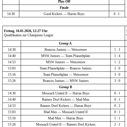
Play-Off
Finale
14:30
Gustl Kickers — Harras Boys
0 : 1 
Freitag, 16.01.2026, 12:27 Uhr
Qualifikation zur Champions League
Group A 
14:30
Brancos Juniors — Weissensee
1 : 1 
14:40
MSW Juniors — Team Pfanzeltplatz
1 : 4 
14:53
MSW Juniors — Weissensee
1 : 2 
15:03
Team Pfanzeltplatz — Brancos Juniors
2 : 0 
15:16
Team Pfanzeltplatz — Weissensee
3 : 0 
15:26
Brancos Juniors — MSW Juniors
3 : 0 
Group B
14:30
Moosach United II — Harras Boys
0 : 1 
14:40
Ramers Dorf Kickers — Mad Max
0 : 1 
14:53
Ramers Dorf Kickers — Harras Boys
0 : 2 
15:03
Mad Max — Moosach United II
0 : 1 
15:16
Mad Max — Harras Boys
1 : 1 
15:26
Moosach United II — Ramers Dorf Kickers
2 : 1 