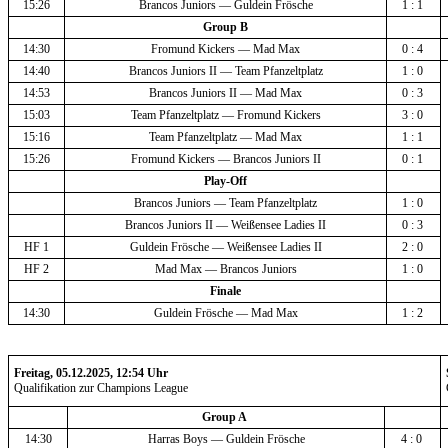
15:26
Brancos Juniors — Guldein Frösche
1 : 1 
Group B
14:30
Fromund Kickers — Mad Max
0 : 4 
14:40
Brancos Juniors II — Team Pfanzeltplatz
1 : 0 
14:53
Brancos Juniors II — Mad Max
0 : 3 
15:03
Team Pfanzeltplatz — Fromund Kickers
3 : 0 
15:16
Team Pfanzeltplatz — Mad Max
1 : 1 
15:26
Fromund Kickers — Brancos Juniors II
0 : 1 
Play-Off
Brancos Juniors — Team Pfanzeltplatz
1 : 0 
Brancos Juniors II — Weißensee Ladies II
0 : 3 
HF 1
Guldein Frösche — Weißensee Ladies II
2 : 0 
HF 2
Mad Max — Brancos Juniors
1 : 0 
Finale
14:30
Guldein Frösche — Mad Max
1 : 2 
Freitag, 05.12.2025, 12:54 Uhr
Qualifikation zur Champions League
Group A 
14:30
Harras Boys — Guldein Frösche
4 : 0 