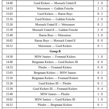
14:40
Gustl Kickers — Moosach United II
1 : 0 
14:53
Weissensee — Guldein Frösche
2 : 3 
15:03
Gustl Kickers — Harras Boys
0 : 2 
15:16
Gustl Kickers — Guldein Frösche
2 : 0 
15:26
Moosach United II — Weissensee
0 : 2 
15:39
Moosach United II — Guldein Frösche
2 : 0 
15:49
Harras Boys — Weissensee
3 : 0 
16:02
Harras Boys — Moosach United II
0 : 0 
16:12
Weissensee — Gustl Kickers
0 : 1 
Group B
14:30
MSW Juniors — Fromund Kickers
1 : 0 
14:40
Bergmann Kickers — Gustl Kickers III
0 : 0 
14:53
Pfeufer — Fromund Kickers
0 : 0 
15:03
Bergmann Kickers — MSW Juniors
0 : 2 
15:16
Bergmann Kickers — Fromund Kickers
0 : 0 
15:26
Gustl Kickers III — Pfeufer
0 : 1 
15:39
Gustl Kickers III — Fromund Kickers
0 : 4 
15:49
MSW Juniors — Pfeufer
1 : 0 
16:02
MSW Juniors — Gustl Kickers III
1 : 0 
16:12
Pfeufer — Bergmann Kickers
0 : 1 