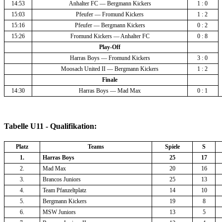
14:53
Anhalter FC — Bergmann Kickers
1 : 0 
15:03
Pfeufer — Fromund Kickers
1 : 2 
15:16
Pfeufer — Bergmann Kickers
0 : 2 
15:26
Fromund Kickers — Anhalter FC
0 : 8 
Play-Off
Harras Boys — Fromund Kickers
3 : 0 
Moosach United II — Bergmann Kickers
1 : 2 
Finale
14:30
Harras Boys — Mad Max
0 : 1 
Tabelle U11 - Qualifikation:
Platz
Teams
Spiele
S
1.
Harras Boys
25
17
2.
Mad Max
20
16
3.
Brancos Juniors
25
13
4.
Team Pfanzeltplatz
14
10
5.
Bergmann Kickers
19
8
6.
MSW Juniors
13
5