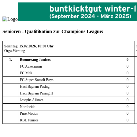
Senioren - Qualifikation zur Champions League:
Sonntag, 15.02.2026, 10:50 Uhr
Orga-Wertung
1.
Boomerang Juniors
0
FC Ackermann
0
FC Mali
0
FC Super Somali Boys
0
Haci Bayram Pasing
0
Haci Bayram Pasing II
0
Josephs Allstars
0
Nordheide
0
Pure Motion
0
RBL Juniors
0