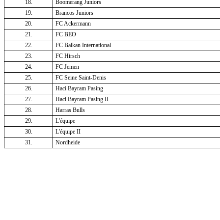
18.
Boomerang Juniors
19.
Brancos Juniors
20.
FC Ackermann
21.
FC BEO
22.
FC Balkan International
23.
FC Hirsch
24.
FC Jemen
25.
FC Seine Saint-Denis
26.
Haci Bayram Pasing
27.
Haci Bayram Pasing II
28.
Harras Bulls
29.
L'équipe
30.
L'équipe II
31.
Nordheide