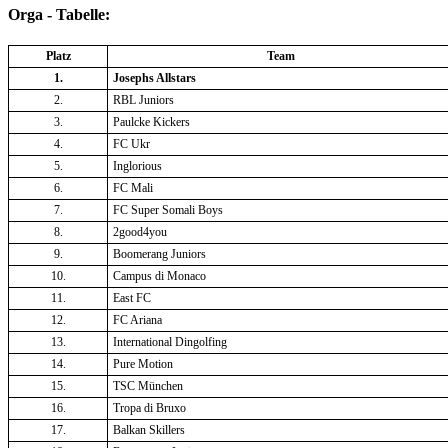
Orga - Tabelle:
Platz
Team
1.
Josephs Allstars
2.
RBL Juniors
3.
Paulcke Kickers
4.
FC Ukr
5.
Inglorious
6.
FC Mali
7.
FC Super Somali Boys
8.
2good4you
9.
Boomerang Juniors
10.
Campus di Monaco
11.
East FC
12.
FC Ariana
13.
International Dingolfing
14.
Pure Motion
15.
TSC München
16.
Tropa di Bruxo
17.
Balkan Skillers