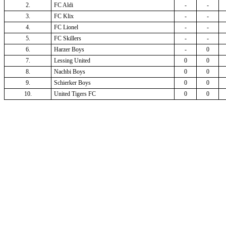
2.
FC Aldi
-
-
3.
FC Klix
-
-
4.
FC Lionel
-
-
5.
FC Skillers
-
-
6.
Harzer Boys
-
0
7.
Lessing United
0
0
8.
Nachbi Boys
0
0
9.
Schierker Boys
0
0
10.
United Tigers FC
0
0