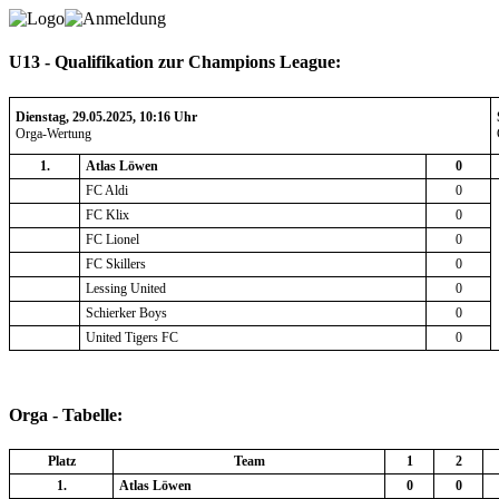
U13 - Qualifikation zur Champions League:
Dienstag, 29.05.2025, 10:16 Uhr
Orga-Wertung
1.
Atlas Löwen
0
FC Aldi
0
FC Klix
0
FC Lionel
0
FC Skillers
0
Lessing United
0
Schierker Boys
0
United Tigers FC
0
Orga - Tabelle:
Platz
Team
1
2
1.
Atlas Löwen
0
0