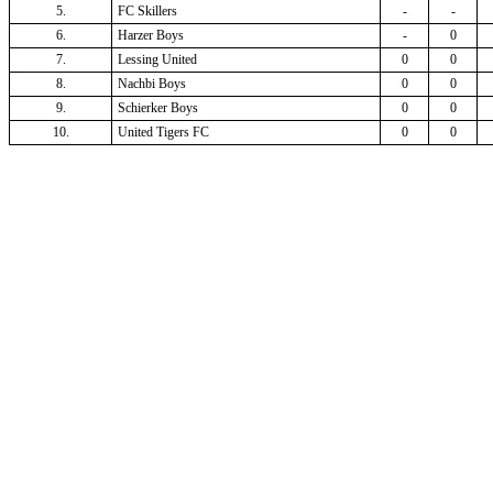
5.
FC Skillers
-
-
6.
Harzer Boys
-
0
7.
Lessing United
0
0
8.
Nachbi Boys
0
0
9.
Schierker Boys
0
0
10.
United Tigers FC
0
0