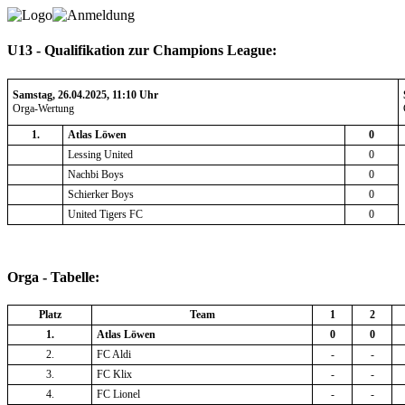
U13 - Qualifikation zur Champions League:
Samstag, 26.04.2025, 11:10 Uhr
Orga-Wertung
1.
Atlas Löwen
0
Lessing United
0
Nachbi Boys
0
Schierker Boys
0
United Tigers FC
0
Orga - Tabelle:
Platz
Team
1
2
1.
Atlas Löwen
0
0
2.
FC Aldi
-
-
3.
FC Klix
-
-
4.
FC Lionel
-
-